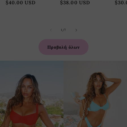
Κανονική
$40.00 USD
Κανονική
$38.00 USD
Κανο
$30.
τιμή
τιμή
τιμή
από
1
/
7
Προβολή όλων