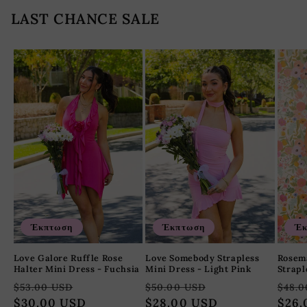
LAST CHANCE SALE
Έκπτωση
Έκπτωση
Έκ
Love Galore Ruffle Rose
Love Somebody Strapless
Rosem
Halter Mini Dress - Fuchsia
Mini Dress - Light Pink
Strapl
Κανονική
Τιμή
Κανονική
Τιμή
Κανο
$53.00 USD
$50.00 USD
$48.0
τιμή
$30.00 USD
έκπτωσης
τιμή
$28.00 USD
έκπτωσης
τιμή
$26.