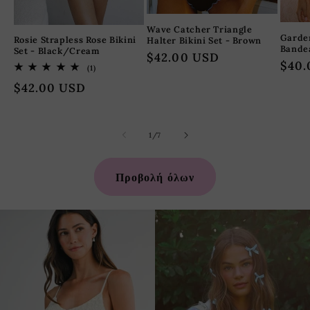
Wave Catcher Triangle
Garden
Rosie Strapless Rose Bikini
Halter Bikini Set - Brown
Bandea
Set - Black/Cream
Κανονική
$42.00 USD
Κανο
$40.
1
(1)
τιμή
σύνολο
τιμή
Κανονική
$42.00 USD
κριτικών
τιμή
από
1
/
7
Προβολή όλων