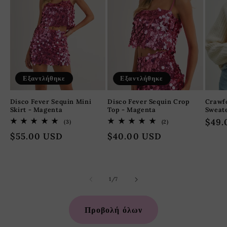
Εξαντλήθηκε
Εξαντλήθηκε
Disco Fever Sequin Mini
Crawfo
Disco Fever Sequin Crop
Skirt - Magenta
Sweat
Top - Magenta
Κανο
$49.
3
2
(3)
(2)
σύνολο
σύνολο
τιμή
Κανονική
$55.00 USD
Κανονική
$40.00 USD
κριτικών
κριτικών
τιμή
τιμή
από
1
/
7
Προβολή όλων